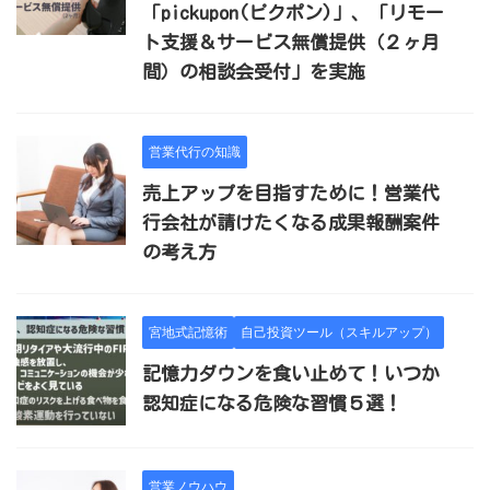
「pickupon(ピクポン)」、「リモー
ト支援＆サービス無償提供（２ヶ月
間）の相談会受付」を実施
営業代行の知識
売上アップを目指すために！営業代
行会社が請けたくなる成果報酬案件
の考え方
宮地式記憶術
自己投資ツール（スキルアップ）
記憶力ダウンを食い止めて！いつか
認知症になる危険な習慣５選！
営業ノウハウ