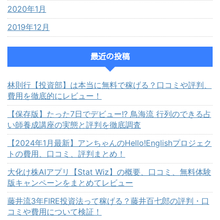
2020年1月
2019年12月
最近の投稿
林則行【投資部】は本当に無料で稼げる？口コミや評判、
費用を徹底的にレビュー！
【保存版】たった7日でデビュー!? 鳥海流 行列のできる占
い師養成講座の実態と評判を徹底調査
【2024年1月最新】アンちゃんのHello!Englishプロジェク
トの費用、口コミ、評判まとめ！
大化け株AIアプリ【Stat Wiz】の概要、口コミ、無料体験
版キャンペーンをまとめてレビュー
藤井流3年FIRE投資法って稼げる？藤井百七郎の評判・口
コミや費用について検証！