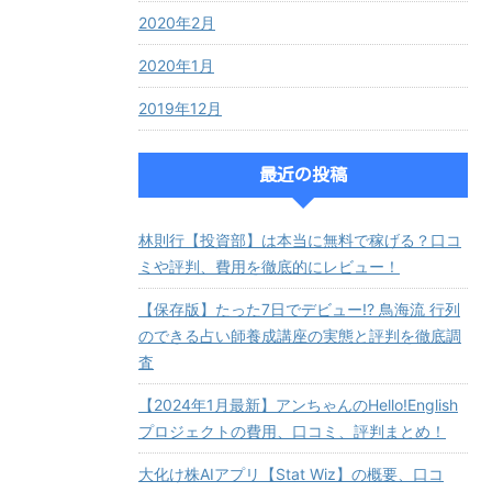
2020年2月
2020年1月
2019年12月
最近の投稿
林則行【投資部】は本当に無料で稼げる？口コ
ミや評判、費用を徹底的にレビュー！
【保存版】たった7日でデビュー!? 鳥海流 行列
のできる占い師養成講座の実態と評判を徹底調
査
【2024年1月最新】アンちゃんのHello!English
プロジェクトの費用、口コミ、評判まとめ！
大化け株AIアプリ【Stat Wiz】の概要、口コ