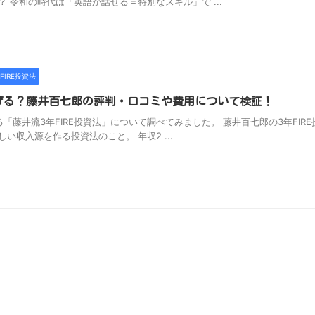
 令和の時代は「英語が話せる＝特別なスキル」で ...
FIRE投資法
稼げる？藤井百七郎の評判・口コミや費用について検証！
藤井流3年FIRE投資法」について調べてみました。 藤井百七郎の3年FIRE
収入源を作る投資法のこと。 年収2 ...