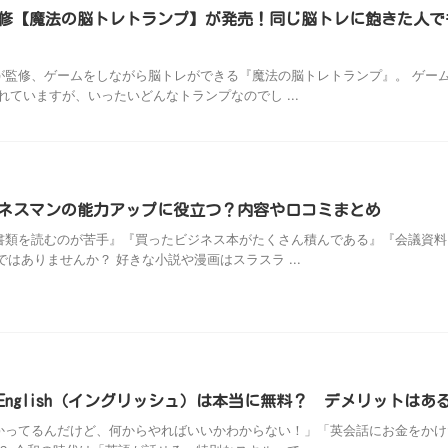
修【魔法の脳トレトランプ】が発売！同じ脳トレに飽きた人で
監修、ゲームをしながら脳トレができる『魔法の脳トレトランプ』。 ゲー
ていますが、いったいどんなトランプなのでし ...
ネスマンの能力アップに役立つ？内容や口コミまとめ
類を読むのが苦手』『買ったビジネス本がたくさん積んである』『会議資料
はありませんか？ 好きな小説や漫画はスラスラ ...
nglish（イングリッシュ）は本当に無料？ デメリットはあ
ってるんだけど、何からやればいいかわからない！」「英会話にお金をかけ