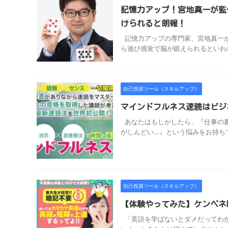
記憶力アップ！宮地真一が監
けられると朗報！
記憶力アップの専門家、宮地真一が
ら遊び感覚で脳が鍛えられるといわれ
自己投資ツール（スキルアップ）
マインドフルネス速読はビジ
あなたはもしかしたら、『仕事の書
がしんどい…』という悩みをお持ちで
自己投資ツール（スキルアップ）
【体験やってみた】ケンペネE
「英語を学ばないとダメだってわか