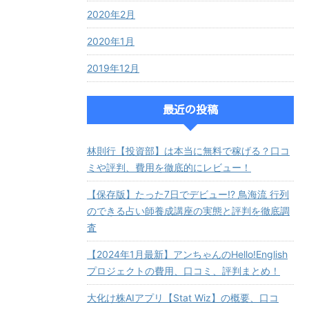
2020年2月
2020年1月
2019年12月
最近の投稿
林則行【投資部】は本当に無料で稼げる？口コ
ミや評判、費用を徹底的にレビュー！
【保存版】たった7日でデビュー!? 鳥海流 行列
のできる占い師養成講座の実態と評判を徹底調
査
【2024年1月最新】アンちゃんのHello!English
プロジェクトの費用、口コミ、評判まとめ！
大化け株AIアプリ【Stat Wiz】の概要、口コ