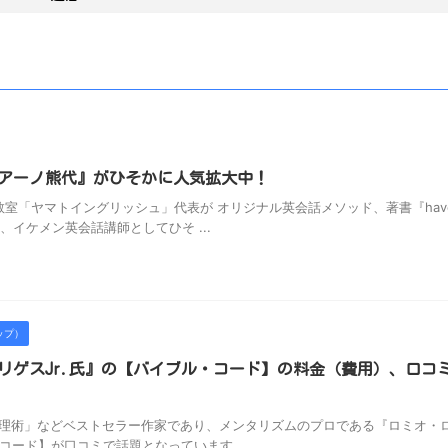
アーノ熊代』がひそかに人気拡大中！
「ヤマトイングリッシュ」代表が オリジナル英会話メソッド、著書『have d
、イケメン英会話講師としてひそ ...
ップ）
リゲスJr.氏』の【バイブル・コード】の料金（費用）、口コ
心理術」などベストセラー作家であり、メンタリズムのプロである『ロミオ・
コード】が口コミで話題となっています。 ...