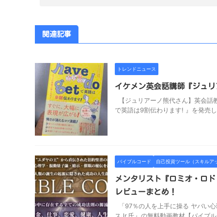
関連記事
トレンドニュース
イケメン英会話講師『ジュリ
【ジュリアーノ熊代さん】英会話教室
で英語は9割伝わります! 』を発売し
バイブルコード
自己投資ツール（スキルア
メンタリスト『ロミオ・ロド
レビューまとめ！
「97％の人を上手に操る ヤバい
スJr.氏』の無料動画教材【バイブル