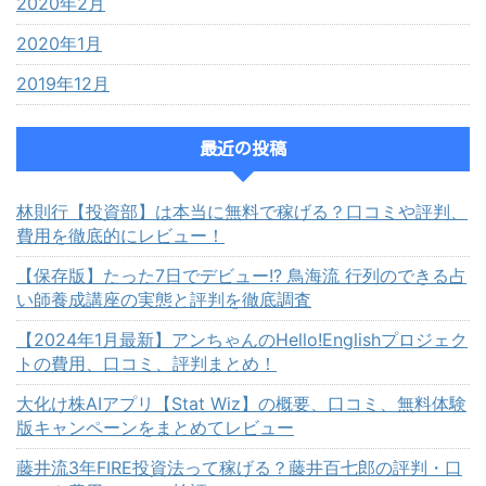
2020年2月
2020年1月
2019年12月
最近の投稿
林則行【投資部】は本当に無料で稼げる？口コミや評判、
費用を徹底的にレビュー！
【保存版】たった7日でデビュー!? 鳥海流 行列のできる占
い師養成講座の実態と評判を徹底調査
【2024年1月最新】アンちゃんのHello!Englishプロジェク
トの費用、口コミ、評判まとめ！
大化け株AIアプリ【Stat Wiz】の概要、口コミ、無料体験
版キャンペーンをまとめてレビュー
藤井流3年FIRE投資法って稼げる？藤井百七郎の評判・口