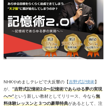
NHKやめましテレビで大反響の【
吉野式記憶術
】
が、
“吉野式記憶術2.0〜記憶術であらゆる夢の実現
へ〜”
という新しい教材としてリリース、今なら
無
料体験レッスンと３つの豪華特典
があるとして、注