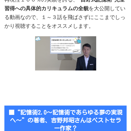
習得への具体的カリキュラムの全貌
を大公開してい
る動画なので、１～３話を飛ばさずにここまでしっ
かり視聴することをオススメします。
■“記憶術2.0〜記憶術であらゆる夢の実現
へ〜”の著者、吉野邦昭さんはベストセラ
ー作家？