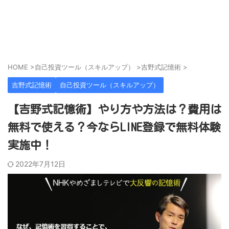
営業代行会社、営業スキル、売上アップのために
ビズラク
HOME
>
自己投資ツール（スキルアップ）
>
吉野式記憶術
>
吉野式記憶術
自己投資ツール（スキルアップ）
【吉野式記憶術】やり方や方法は？費用は
無料で使える？今ならLINE登録で無料体験
実施中！
2022年7月12日