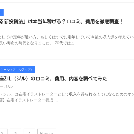
）
る新投資法」は本当に稼げる？口コミ、費用を徹底調査！
しての定年が近い方、もしくはすでに定年していて今後の収入源を考えてい
い寿命の時代となりました。 70代ではま ...
資ツール（スキルアップ）
座ZIL（ジル）の口コミ、費用、内容を調べてみた
ー
,
ジル
L（ジル）は在宅イラストレーターとして収入を得られるようになるためのオ
在宅イラストレーター養成 ...
2
3
4
Next »