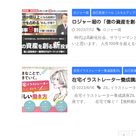
ロジャー堀
自己投資ツール（スキルアップ
ロジャー堀の「億の資産を創
2023/7/12
ロジャー堀
時代は高齢化社会。サラリーマンと
いと思います。 人生100年を超える長
在宅イラストレーター養成講座ZIL
自己投
在宅イラストレーター養成講
2023/6/16
ZIL
,
イラストレータ
在宅イラストレーター養成講座ZI
座です。 在宅で稼ぐ！【無料動画】
1