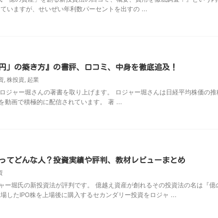
ていますが、せいぜい年利数パーセントを出すの ...
億円」の築き方』の書評、口コミ、中身を徹底追及！
資
,
株投資
,
起業
家のロジャー堀さんの著書を取り上げます。 ロジャー堀さんは日経平均株価の
動画で積極的に配信されています。 著 ...
ー堀ってどんな人？投資実績や評判、教材レビューまとめ
資
ャー堀氏の新投資法が評判です。 億越え資産が創れるその投資法の名は『億
したIPO株を上場後に購入するセカンダリー投資をロジャ ...