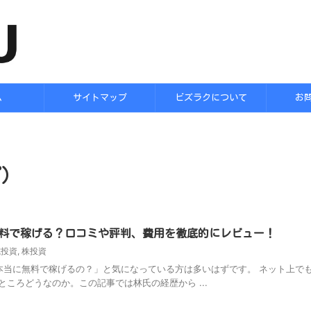
ム
サイトマップ
ビズラクについて
お
プ）
料で稼げる？口コミや評判、費用を徹底的にレビュー！
式投資
,
株投資
当に無料で稼げるの？」と気になっている方は多いはずです。 ネット上で
ころどうなのか。この記事では林氏の経歴から ...