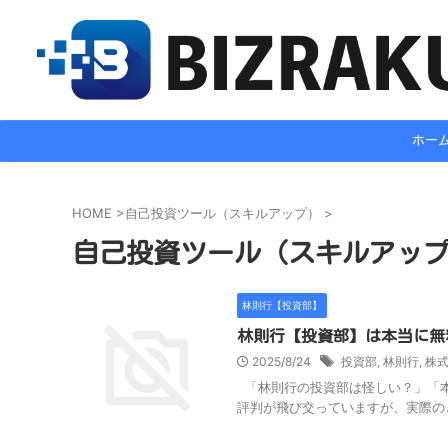
ホー
HOME
>
自己投資ツール（スキルアップ）
>
自己投資ツール（スキルアッ
林則行【投資部】
林則行【投資部】は本当に無
2025/8/24
投資部
,
林則行
,
株
「林則行の投資部は怪しい？」「本
評判が飛び交っていますが、実際のと