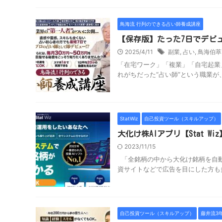
鳥海流 行列のできる占い師養成講座
【保存版】たった7日でデビ
2025/4/11
副業
,
占い
,
鳥海伯萃
「在宅ワーク」「複業」「自宅起業
れがちだった“占い師”という職業が
StatWiz
自己投資ツール（スキルアップ）
大化け株AIアプリ【Stat
2023/11/15
「全銘柄の中から大化け銘柄を自動で
資サイトなどで広告を目にした方も多い
自己投資ツール（スキルアップ）
藤井流3年