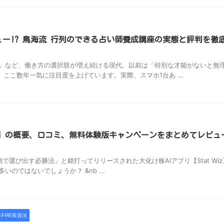
ュー!? 鳥海流 行列のできる占い師養成講座の実態と評判を徹
」など、働き方の選択肢が増え続ける現代。以前は「特別な才能がないと無
、ここ数年一気に注目度を上げています。実際、スマホ1台あ ...
 Wiz】の概要、口コミ、無料体験版キャンペーンをまとめてレビュ
選び出す必勝法」と銘打ってリリースされた大化け株AIアプリ【Stat Wiz
のではないでしょうか？ &nb ...
FIRE投資法