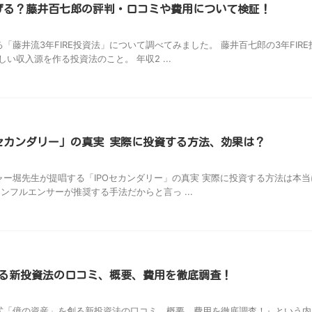
稼げる？藤井百七郎の評判・口コミや費用について検証！
藤井流3年FIRE投資法」について調べてみました。 藤井百七郎の3年FIRE
収入源を作る投資法のこと。 年収2 ...
Oセカンダリー」の真実 実際に投資する方法、効果は？
ー堀先生が提唱する「IPOセカンダリー」の真実 実際に投資する方法は本当
ンフルエンサーが推奨する手法だからと言っ ...
る新投資法の口コミ、概要、費用を徹底調査！
「億の資産」を創る新投資法の口コミ、概要、費用を徹底調査！』という内