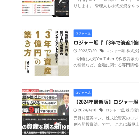
りします。 管理人も株式投資をやっ
ロジャー堀
ロジャー堀『「3年で資産1
2023/7/20
ロジャー堀
,
株式投
今回は人気YouTuberで株投資
の情報など、金融に関する専門情報を
ロジャー堀
【2024年最新版】ロジャ
2024/4/18
ロジャー堀
,
株式投
元野村証券マン、株式投資家のロジ
創る新投資法』です。 これは新規上場