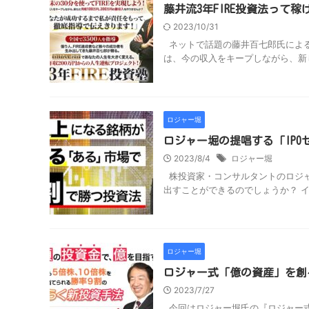
藤井流3年FIRE投資法って
2023/10/31
ネットで話題の藤井百七郎氏による「
は、今の収入をキープしながら、新しい
ロジャー堀
ロジャー堀の提唱する「IP
2023/8/4
ロジャー堀
株投資家・コンサルタントのロジャ
出すことができるのでしょうか？ イ
ロジャー堀
ロジャー式「億の資産」を創
2023/7/27
今回はロジャー堀氏の『ロジャー式