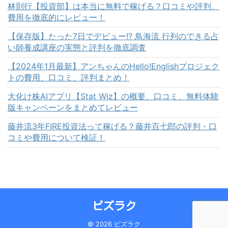
林則行【投資部】は本当に無料で稼げる？口コミや評判、
費用を徹底的にレビュー！
【保存版】たった7日でデビュー!? 鳥海流 行列のできる占
い師養成講座の実態と評判を徹底調査
【2024年1月最新】アンちゃんのHello!Englishプロジェク
トの費用、口コミ、評判まとめ！
大化け株AIアプリ【Stat Wiz】の概要、口コミ、無料体験
版キャンペーンをまとめてレビュー
藤井流3年FIRE投資法って稼げる？藤井百七郎の評判・口
コミや費用について検証！
ビズラク
© 2026 ビズラク