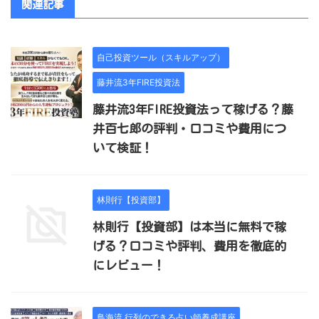
関連記事
自己投資ツール（スキルアップ）
藤井流3年FIRE投資法
藤井流3年FIRE投資法って稼げる？藤
井百七郎の評判・口コミや費用につ
いて検証！
林則行【投資部】
林則行【投資部】は本当に無料で稼
げる？口コミや評判、費用を徹底的
にレビュー！
鳥海流 行列のできる占い師養成講座