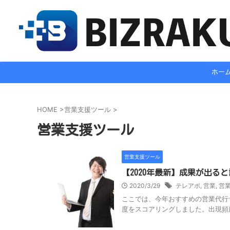
ホー
HOME
>
営業支援ツール
>
営業支援ツール
営業支援ツール
【2020年最新】成果が出る
2020/3/29
テレアポ
,
営業
,
営
ここでは、今年おすすめの営業代行
度をスコアリングしました。出現頻度