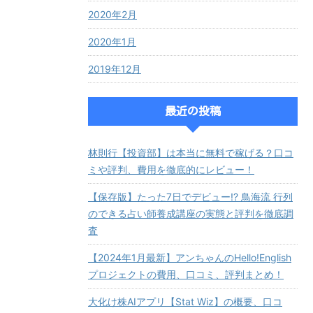
2020年2月
2020年1月
2019年12月
最近の投稿
林則行【投資部】は本当に無料で稼げる？口コ
ミや評判、費用を徹底的にレビュー！
【保存版】たった7日でデビュー!? 鳥海流 行列
のできる占い師養成講座の実態と評判を徹底調
査
【2024年1月最新】アンちゃんのHello!English
プロジェクトの費用、口コミ、評判まとめ！
大化け株AIアプリ【Stat Wiz】の概要、口コ