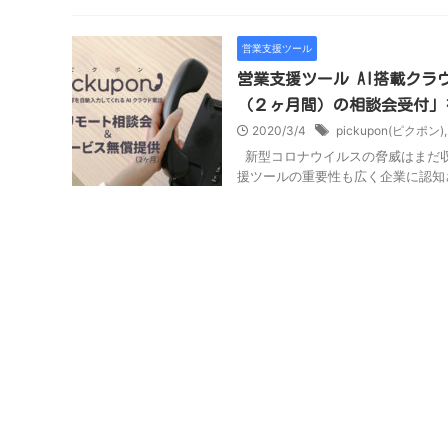
営業支援ツール
営業支援ツール AI搭載クラウ
（２ヶ月間）の相談会受付」
2020/3/4
pickupon(ピクポン)
新型コロナウイルスの脅威はまだ収
援ツールの重要性も広く企業に認知さ