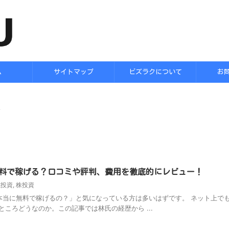
ム
サイトマップ
ビズラクについて
お
>
料で稼げる？口コミや評判、費用を徹底的にレビュー！
式投資
,
株投資
当に無料で稼げるの？」と気になっている方は多いはずです。 ネット上で
ころどうなのか。この記事では林氏の経歴から ...