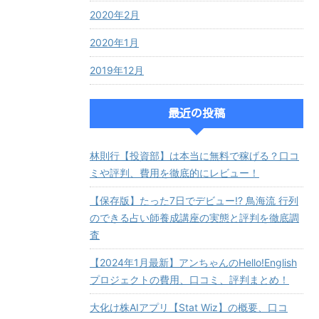
2020年2月
2020年1月
2019年12月
最近の投稿
林則行【投資部】は本当に無料で稼げる？口コ
ミや評判、費用を徹底的にレビュー！
【保存版】たった7日でデビュー!? 鳥海流 行列
のできる占い師養成講座の実態と評判を徹底調
査
【2024年1月最新】アンちゃんのHello!English
プロジェクトの費用、口コミ、評判まとめ！
大化け株AIアプリ【Stat Wiz】の概要、口コ