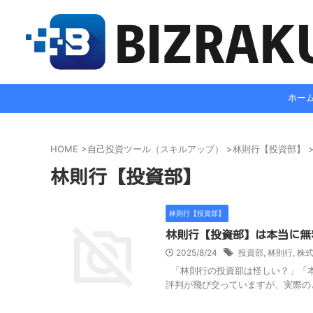
ホー
HOME
>
自己投資ツール（スキルアップ）
>
林則行【投資部】
林則行【投資部】
林則行【投資部】
林則行【投資部】は本当に無
2025/8/24
投資部
,
林則行
,
株
「林則行の投資部は怪しい？」「本
評判が飛び交っていますが、実際のと