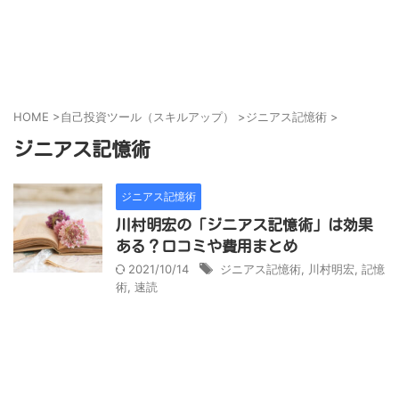
営業代行会社、営業スキル、売上アップのために
ビズラク
HOME
>
自己投資ツール（スキルアップ）
>
ジニアス記憶術
>
ジニアス記憶術
ジニアス記憶術
川村明宏の「ジニアス記憶術」は効果
ある？口コミや費用まとめ
2021/10/14
ジニアス記憶術
,
川村明宏
,
記憶
術
,
速読